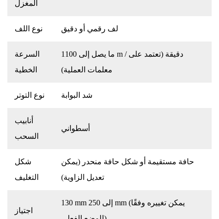
المغزل
لف رقمي أو دقيق
نوع اللف
ما يصل إلى 1100 m / دقيقة (تعتمد على
السرعة
معلمات العملية)
الخطية
شد البوابة
نوع التوتر
أنابيب
أسطواني
السحب
حافة مستقيمة أو شكل حافة منحدر (يمكن
شكل
تعديل الزاوية)
التغليف
130 mm إلى 250 mm (يمكن تغييره وفقًا
اجتياز
للوضع الفعلي)