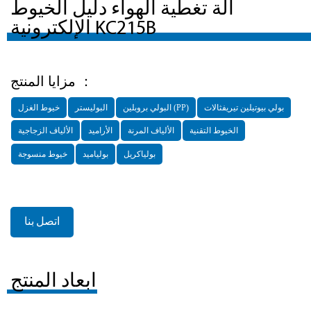
آلة تغطية الهواء دليل الخيوط
الإلكترونية KC215B
مزايا المنتج ：
بولي بيوتيلين تيريفثالات
البولي بروبلين (PP)
البوليستر
خيوط الغزل
الخيوط التقنية
الألياف المرنة
الأراميد
الألياف الزجاجية
بولياكريل
بولياميد
خيوط منسوجة
اتصل بنا
ابعاد المنتج